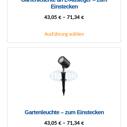
Einstecken
Preisspanne: 43,05
43,05
€
–
71,34
€
Ausführung wählen
Dieses Produkt weist mehrere Varianten auf. Die Optionen können auf
Gartenleuchte – zum Einstecken
Preisspanne: 43,05
43,05
€
–
71,34
€