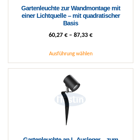
Gartenleuchte zur Wandmontage mit
einer Lichtquelle – mit quadratischer
Basis
Preisspanne: 60,27
60,27
€
–
87,33
€
Ausführung wählen
Dieses Produkt weist mehrere Varianten auf. Die Optionen können auf
Gartenleuchte an L-Ausleger – zum