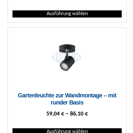
Ausführung wählen
Dieses Produkt weist mehrere Varianten auf. Die Optionen können auf
Gartenleuchte zur Wandmontage – mit
runder Basis
Preisspanne: 59,04
59,04
€
–
86,10
€
Ausführung wählen