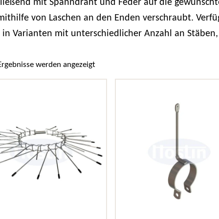
ließend mit Spanndraht und Feder auf die gewünscht
mithilfe von Laschen an den Enden verschraubt. Verf
 in Varianten mit unterschiedlicher Anzahl an Stäben,
Nach Beliebtheit sortiert
 Ergebnisse werden angezeigt