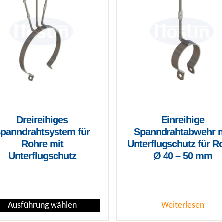
Dreireihiges
Einreihige
panndrahtsystem für
Spanndrahtabwehr m
Rohre mit
Unterflugschutz für R
Unterflugschutz
Ø 40 – 50 mm
€
Ausführung wählen
Weiterlesen