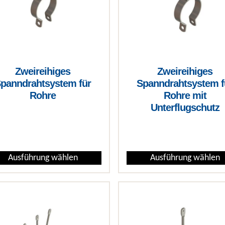
Zweireihiges
Zweireihiges
panndrahtsystem für
Spanndrahtsystem f
Rohre
Rohre mit
Unterflugschutz
€
€
Ausführung wählen
Ausführung wählen
 Produkt weist mehrere Varianten auf. Die Optionen können auf 
Dieses Produkt weist mehrere 