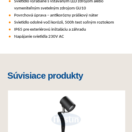
Svietidlo vyrábané s vstavaným LED zdrojom alebo
vymeniteľným svetelným zdrojom GU10
Povrchová úprava – antikorózny práškový náter
Svietidlo odolné voči korózii, 500h test soľným roztokom
IP65 pre exteriérovú inštaláciu a záhradu
Napájanie svietidla 230V AC
Súvisiace produkty