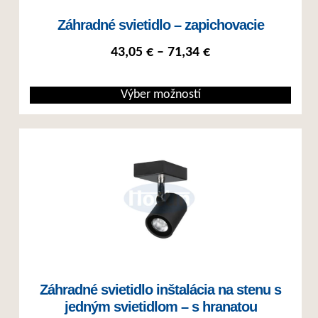
Záhradné svietidlo – zapichovacie
Price range: 43,05
43,05
€
–
71,34
€
Výber možností
Tento produkt má viacero variantov. Možnosti si môžete vybrať na st
Záhradné svietidlo inštalácia na stenu s
jedným svietidlom – s hranatou