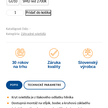
GU10
SMD led 2700K
množstvo Záhradné svietidlo inštalácia na stenu – s kruhovou základň
Pridať do košíka
Katalógové číslo:
-
Kategória:
Záhradné svietidlá
30 rokov
Záruka
Slovenský
na trhu
kvality
výrobca
POPIS
TECHNICKÉ PARAMETRE
Kryt svietidla je z tlakového odliatku hliníka
Dostupná montáž na stĺpik, bodec a kruhovú základňu