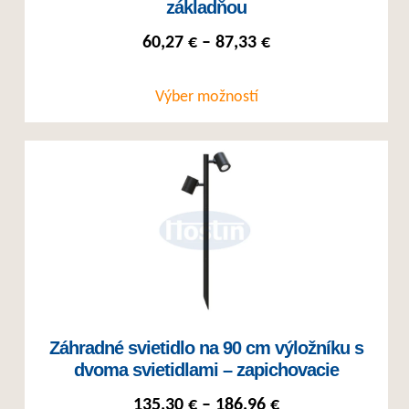
základňou
Price range: 60,27
60,27
€
–
87,33
€
Výber možností
Tento produkt má viacero variantov. Možnosti si môžete vybrať na st
Záhradné svietidlo na 90 cm výložníku s
dvoma svietidlami – zapichovacie
Price range: 135
135,30
€
–
186,96
€