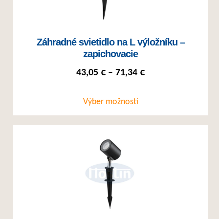
Záhradné svietidlo na L výložníku –
zapichovacie
Price range: 43,05
43,05
€
–
71,34
€
Výber možností
Tento produkt má viacero variantov. Možnosti si môžete vybrať na st