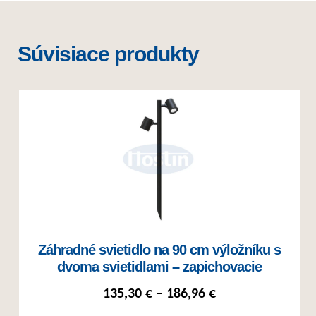
Súvisiace produkty
Záhradné svietidlo na 90 cm výložníku s
dvoma svietidlami – zapichovacie
Price range: 135
135,30
€
–
186,96
€