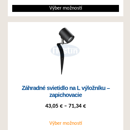
Výber možností
Tento produkt má viacero variantov. Možnosti si môžete vybrať na st
Záhradné svietidlo na L výložníku –
zapichovacie
Price range: 43,05
43,05
€
–
71,34
€
Výber možností