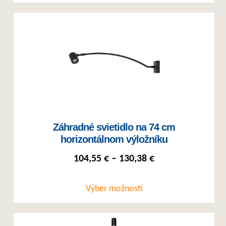
Tento produkt má viacero variantov. Možnosti si môžete vybrať na st
Záhradné svietidlo na 74 cm
horizontálnom výložníku
Price range: 104
104,55
€
–
130,38
€
Výber možností
Tento produkt má viacero variantov. Možnosti si môžete vybrať na st