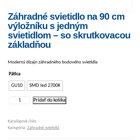
Záhradné svietidlo na 90 cm
výložníku s jedným
svietidlom – so skrutkovacou
základňou
Moderný dizajn záhradného bodového svietidla
Pätica
GU10
SMD led 2700K
množstvo Záhradné svietidlo na 90 cm výložníku s jedným svietidlom 
Pridať do košíka
Katalógové číslo:
-
Kategória:
Záhradné svietidlá