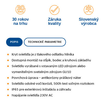
30 rokov
Záruka
Slovenský
na trhu
kvality
výrobca
POPIS
TECHNICKÉ PARAMETRE
Kryt svietidla je z tlakového odliatku hliníka
Dostupná montáž na stĺpik, bodec a kruhovú základňu
Svietidlo vyrábané s vstavaným LED zdrojom alebo
vymeniteľným svetelným zdrojom GU10
Povrchová úprava – antikorózny práškový náter
Svietidlo odolné voči korózii, 500h test soľným roztokom
IP65 pre exteriérovú inštaláciu a záhradu
Napájanie svietidla 230V AC