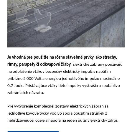
Je vhodná pre použitie na rôzne stavebné prvky, ako strechy,
rímsy, parapety či odkvapové žľaby.
Elektrické zábrany používajú
na odplašenie vtákov bezpečný elektrický impulz s napätím
približne 5 000 Volt a energiou jednotlivého impulzu maximálne
0,7 Joule. Pristávajúce vtáky tieto impulzy vystrašia a spoľahlivo
zabránia ich návratu.
Pre vytvorenie komplexnej zostavy elektrických zábran sa
jednotlivé kovové tyčky vodivo spoja použitím struniek z
nehrdzavejúcej ocele a napoja na jeden pulzný elektrický zdroj.