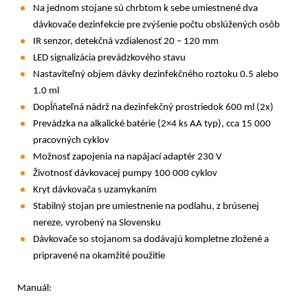
Na jednom stojane sú chrbtom k sebe umiestnené dva
dávkovače dezinfekcie pre zvýšenie počtu obslúžených osôb
IR senzor, detekčná vzdialenosť 20 – 120 mm
LED signalizácia prevádzkového stavu
Nastaviteľný objem dávky dezinfekčného roztoku 0.5 alebo
1.0 ml
Dopĺňateľná nádrž na dezinfekčný prostriedok 600 ml (2x)
Prevádzka na alkalické batérie (2×4 ks AA typ), cca 15 000
pracovných cyklov
Možnosť zapojenia na napájací adaptér 230 V
Životnosť dávkovacej pumpy 100 000 cyklov
Kryt dávkovača s uzamykaním
Stabilný stojan pre umiestnenie na podlahu, z brúsenej
nereze, vyrobený na Slovensku
Dávkovače so stojanom sa dodávajú kompletne zložené a
pripravené na okamžité použitie
Manuál: