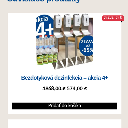
ZĽAVA -71%
Bezdotyková dezinfekcia – akcia 4+
Pôvodná cena bola: 1968,
Aktuálna cena je:
1968,00
€
574,00
€
Pridať do košíka