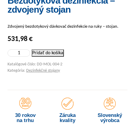
Bezdotyková dezinfekcia –
zdvojený stojan
Zdvojený bezdotykový dávkovač dezinfekcie na ruky – stojan.
531,98
€
množstvo Bezdotyková dezinfekcia - zdvojený stojan
Pridať do košíka
Katalógové číslo:
DD-MOL-004-2
Kategória:
Dezinfekčné stojany
30 rokov
Záruka
Slovenský
na trhu
kvality
výrobca