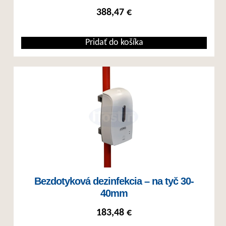
388,47
€
Pridať do košíka
Bezdotyková dezinfekcia – na tyč 30-
40mm
183,48
€