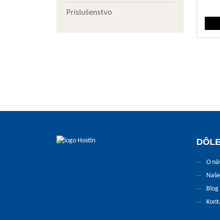
Príslušenstvo
DÔLE
O ná
Naše
Blog
Kont