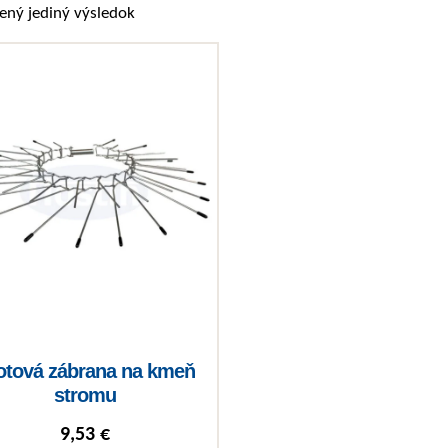
ený jediný výsledok
otová zábrana na kmeň
stromu
9,53
€