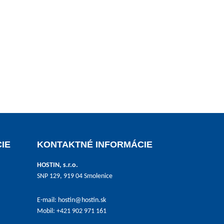
IE
KONTAKTNÉ INFORMÁCIE
HOSTIN, s.r.o.
SNP 129, 919 04 Smolenice
E-mail:
hostin@hostin.sk
Mobil: +421 902 971 161