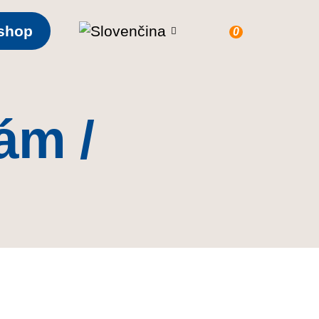
shop
0
ám /