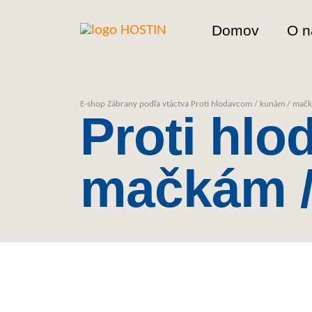
Domov
O n
E-shop
Zábrany podľa vtáctva
Proti hlodavcom / kunám / mačk
Proti hlo
mačkám /