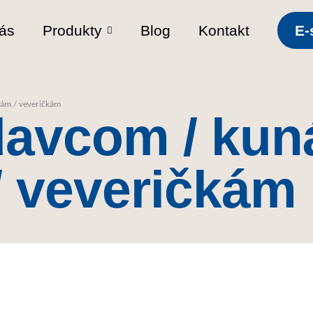
ás
Produkty
Blog
Kontakt
E-
ám / veveričkám
davcom / kun
 veveričkám