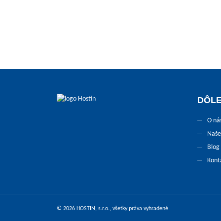
Tento 
DÔLE
O ná
Naše
Blog
Kont
© 2026 HOSTIN, s.r.o., všetky práva vyhradené