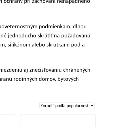
eň ochrany pri zachovaní nenápadného
i poveternostným podmienkam, dlhou
žné jednoducho skrátiť na požadovanú
m, silikónom alebo skrutkami podľa
niezdeniu aj znečisťovaniu chránených
chranu rodinných domov, bytových