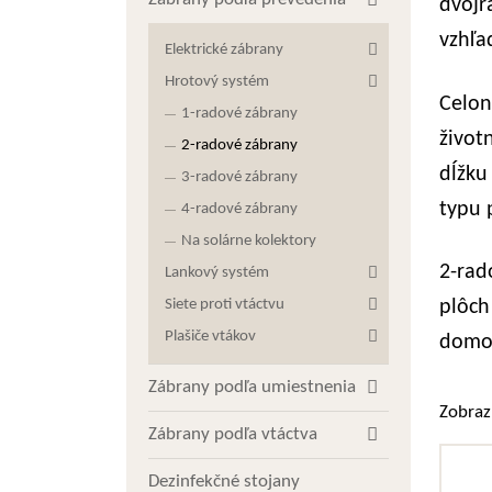
dvojr
vzhľa
Elektrické zábrany
Hrotový systém
Celon
1-radové zábrany
život
2-radové zábrany
dĺžku
3-radové zábrany
typu 
4-radové zábrany
Na solárne kolektory
2-rad
Lankový systém
Siete proti vtáctvu
plôch
Plašiče vtákov
domov
Zábrany podľa umiestnenia
Zobraz
Zábrany podľa vtáctva
Dezinfekčné stojany