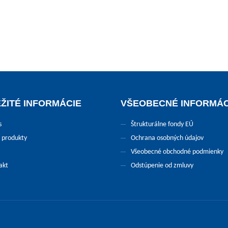
produkt má viacero variantov. Možnosti si môžete vybrať na str
ŽITÉ INFORMÁCIE
VŠEOBECNÉ INFORMÁC
s
Štrukturálne fondy EÚ
 produkty
Ochrana osobných údajov
Všeobecné obchodné podmienky
akt
Odstúpenie od zmluvy