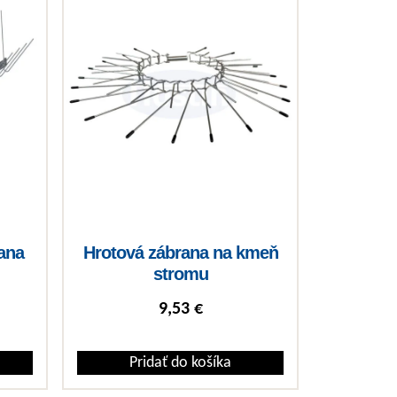
ana
Hrotová zábrana na kmeň
stromu
9,53
€
Pridať do košíka