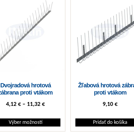
Dvojradová hrotová
Žľabová hrotová zábr
zábrana proti vtákom
proti vtákom
Price range: 4,12 € through 11,32 €
4,12
€
–
11,32
€
9,10
€
Výber možností
Pridať do košíka