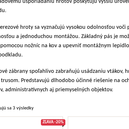
adovému usporiadaniu hrotov poskytujú vyššiu úrov
du.
erezové hroty sa vyznačujú vysokou odolnosťou voč
nosťou a jednoduchou montážou. Základný pás je mo
 pomocou nožníc na kov a upevniť montážnym lepidlo
podkladu.
ové zábrany spoľahlivo zabraňujú usádzaniu vtákov, h
 trusom. Predstavujú dlhodobo účinné riešenie na o
, administratívnych aj priemyselných objektov.
Zoradené podľa popularity
ujú sa 3 výsledky
ZĽAVA -20%