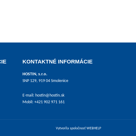
ánke produktu.
IE
KONTAKTNÉ INFORMÁCIE
HOSTIN, s.r.o.
SNP 129, 919 04 Smolenice
E-mail:
hostin@hostin.sk
Mobil: +421 902 971 161
Vytvorila spoločnosť
WEBHELP