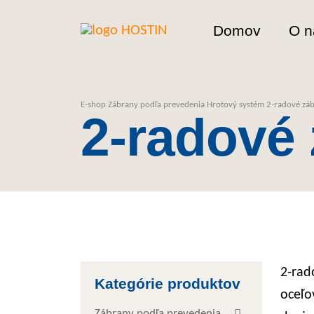
Domov
O n
E-shop
Zábrany podľa prevedenia
Hrotový systém
2-radové zá
2-radové
2-rad
Kategórie produktov
oceľo
Zábrany podľa prevedenia