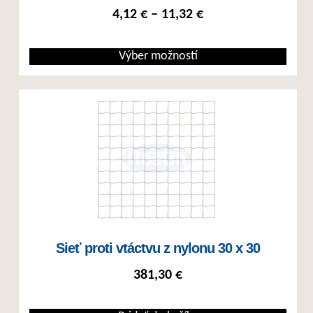
Price range: 4,12 €
4,12
€
–
11,32
€
Výber možností
Tento produkt má viacero variantov. Možnosti si môžete vybrať na st
Sieť proti vtáctvu z nylonu 30 x 30
381,30
€