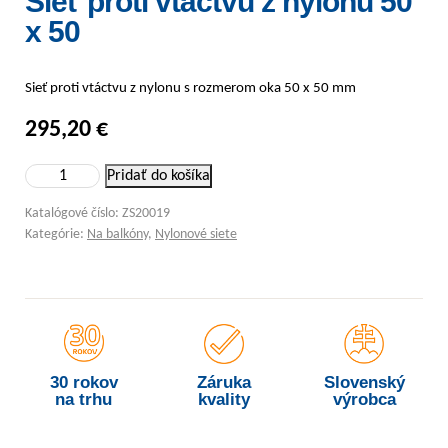
Sieť proti vtáctvu z nylonu 50
x 50
Sieť proti vtáctvu z nylonu s rozmerom oka 50 x 50 mm
295,20
€
množstvo Sieť proti vtáctvu z nylonu 50 x 50
Pridať do košíka
Katalógové číslo:
ZS20019
Kategórie:
Na balkóny
,
Nylonové siete
30 rokov
Záruka
Slovenský
na trhu
kvality
výrobca