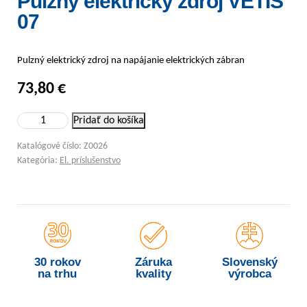
Pulzný elektrický zdroj VETIS
07
Pulzný elektrický zdroj na napájanie elektrických zábran
73,80
€
množstvo Pulzný elektrický zdroj VETIS 07
Pridať do košíka
Katalógové číslo:
Z0026
Kategória:
El. príslušenstvo
30 rokov
Záruka
Slovenský
na trhu
kvality
výrobca