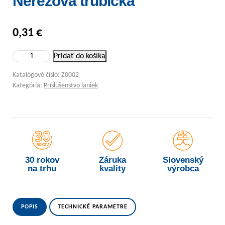
Nerezová trubička
0,31
€
množstvo Nerezová trubička
Pridať do košíka
Katalógové číslo:
Z0002
Kategória:
Príslušenstvo laniek
30 rokov
Záruka
Slovenský
na trhu
kvality
výrobca
POPIS
TECHNICKÉ PARAMETRE