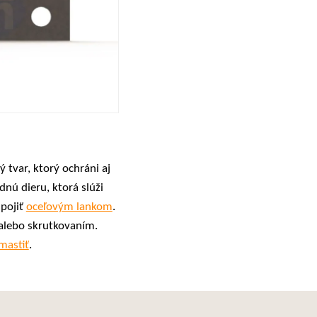
 tvar, ktorý ochráni aj
nú dieru, ktorá slúži
spojiť
oceľovým lankom
.
alebo skrutkovaním.
mastiť
.