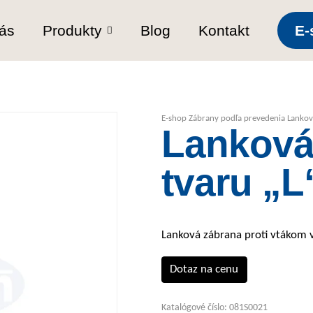
ás
Produkty
Blog
Kontakt
E-
E-shop
Zábrany podľa prevedenia
Lankov
Lanková
tvaru „L
Lanková zábrana proti vtákom v
Dotaz na cenu
Katalógové číslo:
081S0021