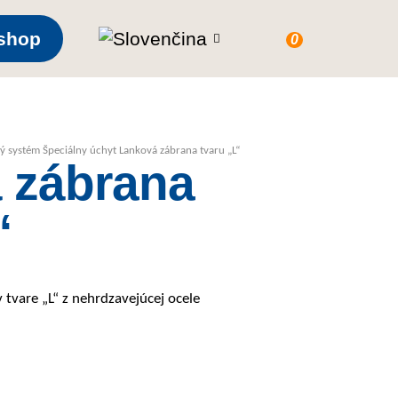
shop
0
ý systém
Špeciálny úchyt
Lanková zábrana tvaru „L“
 zábrana
“
 tvare „L“ z nehrdzavejúcej ocele