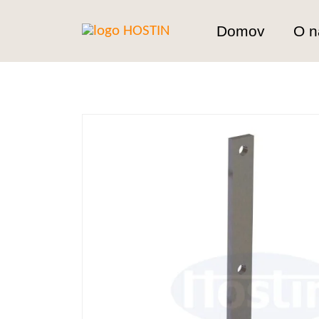
Domov
O n