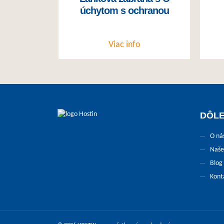
úchytom s ochranou
Viac info
DÔLE
O ná
Naše
Blog
Kont