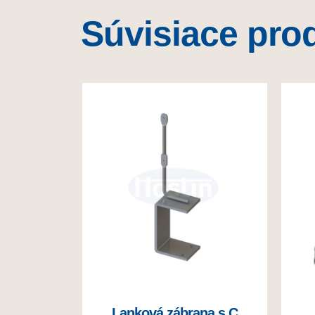
Súvisiace pro
Lanková zábrana s C