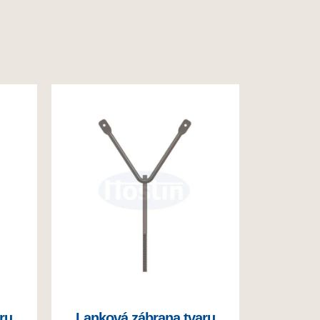
ru
Lanková zábrana tvaru