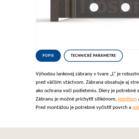
POPIS
TECHNICKÉ PARAMETRE
Výhodou lankovej zábrany v tvare „L“ je robustný
pred väčším vtáctvom. Zábrana obsahuje aj stred
ako ochrana voči podleteniu. Diery je potrebné 
Zábranu je možné prichytiť silikónom,
lepidlom
Pred montážou je potrebné vyčistiť povrch a
od