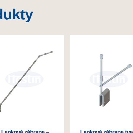
dukty
Lanková zábrana –
Lanková zábrana tva