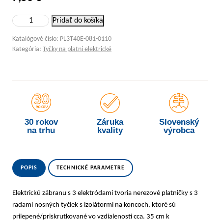
množstvo Elektrická zábrana s 3 elektródami
Pridať do košíka
Katalógové číslo:
PL3T40E-081-0110
Kategória:
Tyčky na platni elektrické
30 rokov
Záruka
Slovenský
na trhu
kvality
výrobca
POPIS
TECHNICKÉ PARAMETRE
Elektrickú zábranu s 3 elektródami tvoria nerezové platničky s 3
radami nosných tyčiek s izolátormi na koncoch, ktoré sú
prilepené/priskrutkované vo vzdialenosti cca. 35 cm k