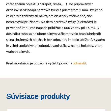
chránenému objektu (parapet, rímsa, … ). Do pripravených
držiakov sa vkladajú nerezové tyčky s priemerom 2 mm. Tyčky po
celej dĺžke zábrany sú navzájom elektricky vodivo spojené
nerezovými pružinami. Na tieto nerezové tyčky (elektródy) je
privedené impulzné napätie približne 5 000 voltov pri 16 mA. V
dôsledku toho sa holubom a iným vtákom trvalo bráni uhniezdiť
sa na chránených plochách bez toho, aby im bolo ublížené. Systém
je veľmi spoľahlivý pri odpudzovaní vtákov, najmä holubov, vrán,
vrabcov a iných.
Pred montážou je potrebné vyčistiť povrch a
odmastiť
.
Súvisiace produkty