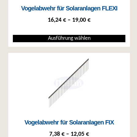
Vogelabwehr für Solaranlagen FLEXI
Preisspanne: 16,24
16,24
€
–
19,00
€
Ausführung wählen
Dieses Produkt weist mehrere Varianten auf. Die Optionen können auf
Vogelabwehr für Solaranlagen FIX
Preisspanne: 7,38 €
7,38
€
–
12,05
€