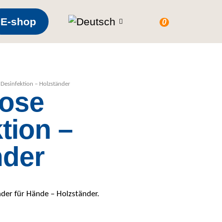
E-shop
0
 Desinfektion – Holzständer
lose
tion –
nder
der für Hände – Holzständer.