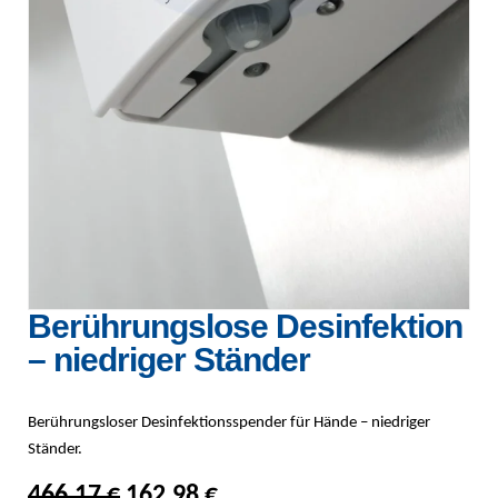
Berührungslose Desinfektion
– niedriger Ständer
Berührungsloser Desinfektionsspender für Hände – niedriger
Ständer.
Ursprünglicher Preis war: 466,17 
Aktueller Preis ist: 162,98
466,17
€
162,98
€